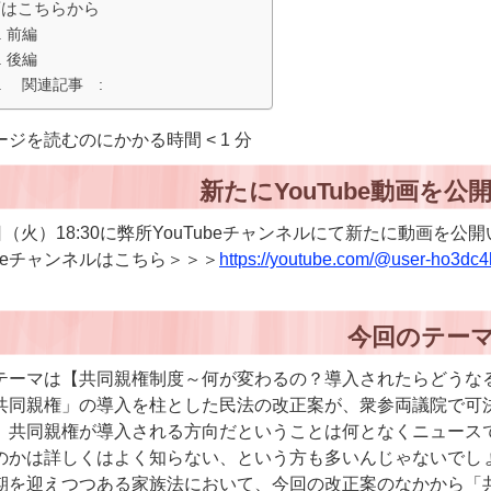
画はこちらから
前編
後編
関連記事 :
ージを読むのにかかる時間
< 1
分
新たにYouTube動画を
日（火）18:30に弊所YouTubeチャンネルにて新たに動画を公
ubeチャンネルはこちら＞＞＞
https://youtube.com/@user-ho3
今回のテー
テーマは【共同親権制度～何が変わるの？導入されたらどうな
共同親権」の導入を柱とした民法の改正案が、衆参両議院で可
、共同親権が導入される方向だということは何となくニュース
のかは詳しくはよく知らない、という方も多いんじゃないでし
期を迎えつつある家族法において、今回の改正案のなかから「