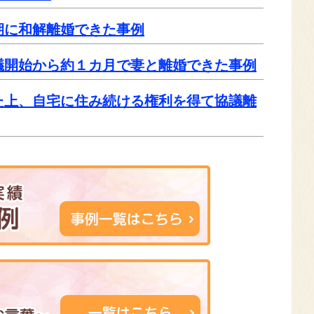
期に和解離婚できた事例
議開始から約１カ月で妻と離婚できた事例
た上、自宅に住み続ける権利を得て協議離