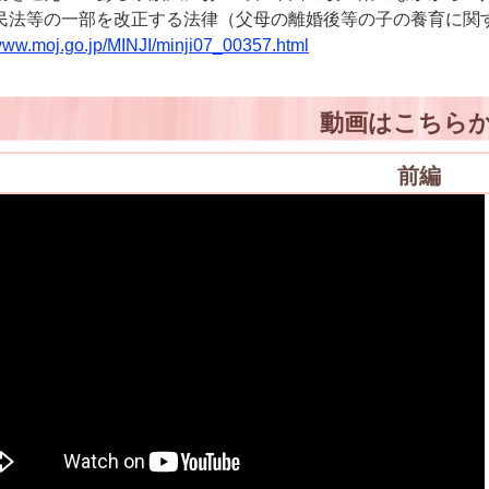
民法等の一部を改正する法律（父母の離婚後等の子の養育に関
/www.moj.go.jp/MINJI/minji07_00357.html
動画はこちら
前編