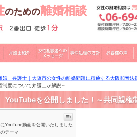
性
離婚相談
のための
離婚 弁護士｜大阪市の女性の離婚問題に精通する大阪和音法
権制度について弁護士が解説～
YouTubeを公開しました！～共同親
にYouTube動画を公開いたしました
回のテーマ