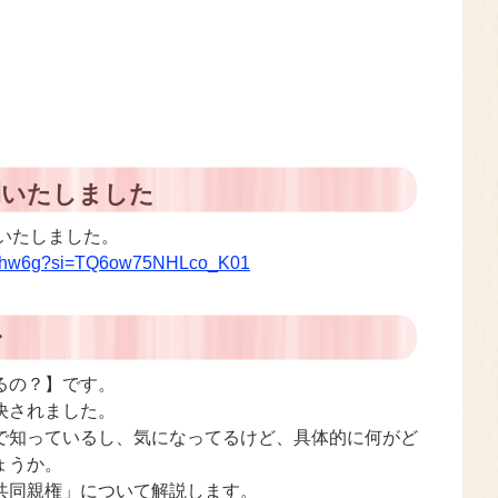
公開いたしました
開いたしました。
dc4hw6g?si=TQ6ow75NHLco_K01
マ
るの？】です。
決されました。
で知っているし、気になってるけど、具体的に何がど
ょうか。
共同親権」について解説します。