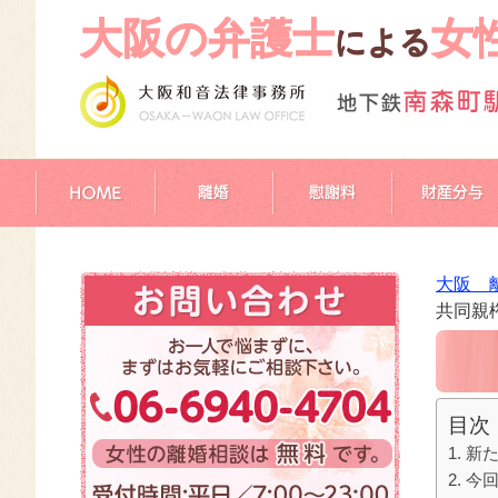
大阪の弁護士
女
による
大阪 
共同親
目次
新た
今