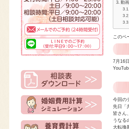
動
このペ
7月16
YouT
今回の
先日「
皆さん
うなる
大転換