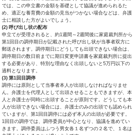
では、この申立書の金額を基礎として協議が進められるた
め、適正な養育費の金額の見当がつかない場合などは、弁護
士に相談した方がよいでしょう。
(2) 呼び出し状の配布
申立てが受理されると、約1週間～2週間後に家庭裁判所から
第1回目の調停期日が記載された呼び出し状が当事者双方に
郵送されます。調停期日にどうしても出頭できない場合は、
調停期日の数日前までに期日変更申請書を家庭裁判所に提出
する必要があり、特別な理由なく出頭しないと5万円以下の
過料となります。
(3) 第1回目調停
調停には原則として当事者本人が出頭しなければなりませ
ん。弁護士を代理人として出頭させることもできますが、本
人と弁護士が同時に出頭することが原則です。どうしても本
人が出頭できない場合には、弁護士のみの出頭でも認められ
ていますが、第1回目調停には必ず本人の出頭が必要です。
1回目の調停では、調停委員が中心となり、協議を進めてい
きます。調停委員はふつう男女各１名ずつの２名で、１名は