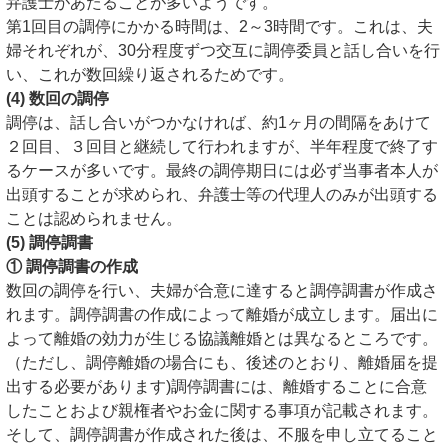
弁護士があたることが多いようです。
第1回目の調停にかかる時間は、2～3時間です。これは、夫
婦それぞれが、30分程度ずつ交互に調停委員と話し合いを行
い、これが数回繰り返されるためです。
(4) 数回の調停
調停は、話し合いがつかなければ、約1ヶ月の間隔をあけて
２回目、３回目と継続して行われますが、半年程度で終了す
るケースが多いです。最終の調停期日には必ず当事者本人が
出頭することが求められ、弁護士等の代理人のみが出頭する
ことは認められません。
(5) 調停調書
① 調停調書の作成
数回の調停を行い、夫婦が合意に達すると調停調書が作成さ
れます。調停調書の作成によって離婚が成立します。届出に
よって離婚の効力が生じる協議離婚とは異なるところです。
（ただし、
調停離婚の場合にも、後述のとおり、離婚届を提
出する必要が
あります)
調停調書には、離婚することに合意
したことおよび親権者やお金に関する事項が記載されます。
そして、調停調書が作成された後は、不服を申し立てること