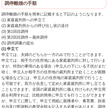
調停離婚の手順
調停離婚の手順を簡単に記載すると下記のようになります。
(1) 家庭裁判所への申立て
(2) 家庭裁判所からの呼び出し状の送付
(3) 第1回目調停
(4) 第2回目調停～最終調停
(5) 調停調書の提出
(1) 申立て
申立ては、夫婦のどちらか一方のみで行うことができます。
申立ては、相手方の住所地にある家庭裁判所に対して行いま
すが、特別の事情のある場合（申立人の下にいる子供がまだ
幼く、申立人が相手方の住所地の裁判所まで赴くことが困難
な場合など)には、申立人の住所地の家庭裁判所で行うこと
も可能です。双方が合意して定めた家庭裁判所に申し立てる
こともできます。全国の家庭裁判所に備え付けられた申立用
紙を利用すれば、比較的簡単に申立てを行うことができます
が、申立てに際して、申立て用紙に親権者や、養育費、財産
分与及び慰謝料の希望金額を記入する必要があります。調停