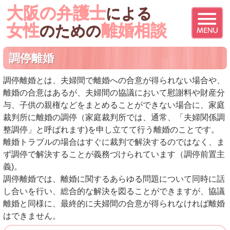
大阪の弁護士
による
女性
離婚相談
のための
調停離婚
調停離婚とは、夫婦間で離婚への合意が得られない場合や、
離婚の合意はあるが、夫婦間の協議において慰謝料や財産分
与、子供の親権などをまとめることができない場合に、家庭
裁判所に離婚の調停（家庭裁判所では、通常、「夫婦関係調
整調停」と呼ばれます)を申し立てて行う離婚のことです。
離婚トラブルの場合はすぐに裁判で解決するのではなく、ま
ず調停で解決することが義務づけられています（調停前置主
義)。
調停離婚では、離婚に関するあらゆる問題について同時に話
し合いを行い、総合的な解決を図ることができますが、協議
離婚と同様に、最終的に夫婦間の合意が得られなければ離婚
はできません。