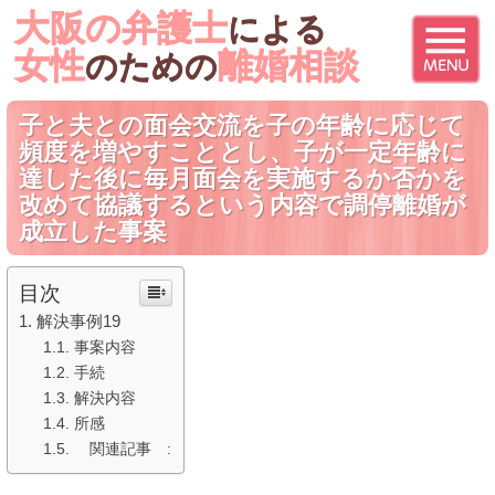
大阪の弁護士
による
女性
離婚相談
のための
子と夫との面会交流を子の年齢に応じて
頻度を増やすこととし、子が一定年齢に
達した後に毎月面会を実施するか否かを
改めて協議するという内容で調停離婚が
成立した事案
目次
解決事例19
事案内容
手続
解決内容
所感
関連記事 :