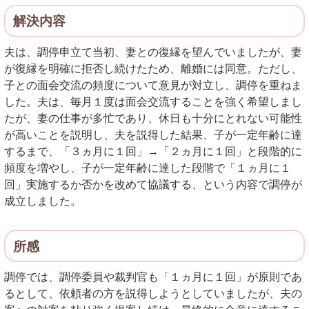
解決内容
夫は、調停申立て当初、妻との復縁を望んでいましたが、妻
が復縁を明確に拒否し続けたため、離婚には同意。ただし、
子との面会交流の頻度について意見が対立し、調停を重ねま
した。夫は、毎月１度は面会交流することを強く希望しまし
たが、妻の仕事が多忙であり、休日も十分にとれない可能性
が高いことを説明し、夫を説得した結果、子が一定年齢に達
するまで、「３ヵ月に１回」→「２ヵ月に１回」と段階的に
頻度を増やし、子が一定年齢に達した段階で「１ヵ月に１
回」実施するか否かを改めて協議する、という内容で調停が
成立しました。
所感
調停では、調停委員や裁判官も「１ヵ月に１回」が原則であ
るとして、依頼者の方を説得しようとしていましたが、夫の