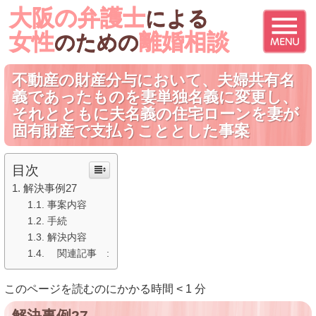
大阪の弁護士
による
女性
離婚相談
のための
不動産の財産分与において、夫婦共有名
義であったものを妻単独名義に変更し、
それとともに夫名義の住宅ローンを妻が
固有財産で支払うこととした事案
目次
解決事例27
事案内容
手続
解決内容
関連記事 :
このページを読むのにかかる時間
< 1
分
解決事例27