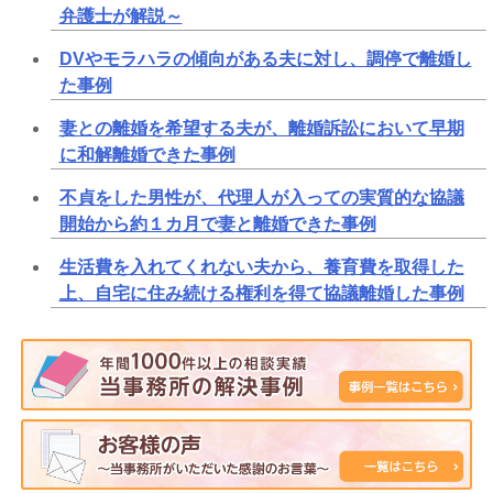
弁護士が解説～
DVやモラハラの傾向がある夫に対し、調停で離婚し
た事例
妻との離婚を希望する夫が、離婚訴訟において早期
に和解離婚できた事例
不貞をした男性が、代理人が入っての実質的な協議
開始から約１カ月で妻と離婚できた事例
生活費を入れてくれない夫から、養育費を取得した
上、自宅に住み続ける権利を得て協議離婚した事例