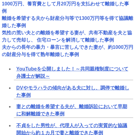
1000万円、養育費として月20万円を支払わせて離婚した事
例
離婚を希望する夫から財産分与等で1300万円等を得て協議離
婚した事例
気性の荒い夫との離婚を希望する妻が、共有不動産を夫と協
力して売却し、 住宅ローンを解消して離婚した事例
夫からの長年の暴力・暴言に苦しんできた妻が、約1000万円
の財産分与を得て熟年離婚した事例
YouTubeを公開しました！～共同親権制度について
弁護士が解説～
DVやモラハラの傾向がある夫に対し、調停で離婚し
た事例
妻との離婚を希望する夫が、離婚訴訟において早期
に和解離婚できた事例
不貞をした男性が、代理人が入っての実質的な協議
開始から約１カ月で妻と離婚できた事例