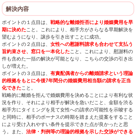
解決内容
ポイントの１点目は、
戦略的な離婚拒否により婚姻費用を早
期に決めた
こと。これにより、相手方がさらなる早期解決を
望むようになり、譲歩を引き出すことに成功。
ポイントの２点目は、
女性への慰謝料請求も合わせて支払う
旨約束させ、窓口を一本化した
こと。これにより、慰謝料の
件も含めた一括の解決が可能となり、こちらの交渉の引き出
しが増えた。
ポイントの３点目は、
有責配偶者からの離婚請求という理論
的根拠をもとに今後7年間分の婚姻費用相当額の請求を正当
化できた
こと。
戦略的に離婚を拒んで婚姻費用を決めることにより有利な状
況を作り、それにより相手が解決を急いだこと、金額を渋る
相手方にタイミングを見て女性への請求の可能性を示唆する
と同時に、相手のボーナスの時期を踏まえた提案をすること
により受け入れやすい条件を提示できた点が良かったと思
う。また、
法律・判例等の理論的根拠を示した交渉ができる