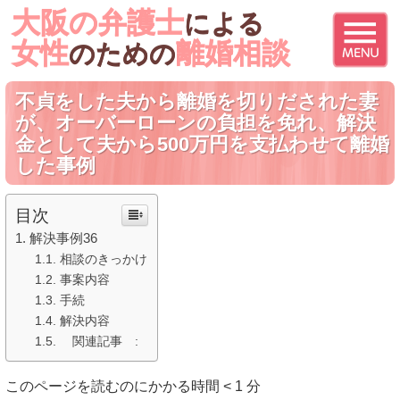
大阪の弁護士
による
女性
離婚相談
のための
不貞をした夫から離婚を切りだされた妻
が、オーバーローンの負担を免れ、解決
金として夫から500万円を支払わせて離婚
した事例
目次
解決事例36
相談のきっかけ
事案内容
手続
解決内容
関連記事 :
このページを読むのにかかる時間
< 1
分