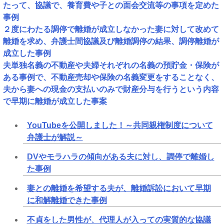
たって、協議で、養育費や子との面会交流等の事項を定めた
事例
２度にわたる調停で離婚が成立しなかった妻に対して改めて
離婚を求め、弁護士間協議及び離婚調停の結果、調停離婚が
成立した事例
夫単独名義の不動産や夫婦それぞれの名義の預貯金・保険が
ある事例で、不動産売却や保険の名義変更をすることなく、
夫から妻への現金の支払いのみで財産分与を行うという内容
で早期に離婚が成立した事案
YouTubeを公開しました！～共同親権制度について
弁護士が解説～
DVやモラハラの傾向がある夫に対し、調停で離婚し
た事例
妻との離婚を希望する夫が、離婚訴訟において早期
に和解離婚できた事例
不貞をした男性が、代理人が入っての実質的な協議