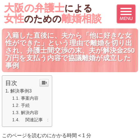
大阪の弁護士
による
女性
離婚相談
のための
入籍した直後に、夫から「他に好きな女
性ができた」という理由で離婚を切り出
され、弁護士間交渉の末、夫が解決金250
万円を支払う内容で協議離婚が成立した
事例
目次
解決事例3
事案内容
手続
解決内容
関連記事 :
このページを読むのにかかる時間
< 1
分